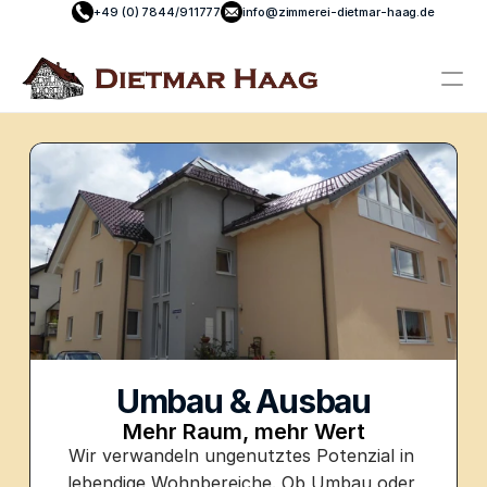
+49 (0) 7844/911777
info@zimmerei-dietmar-haag.de
PRODUCT
Design
Content
Publish
Leistungen
Umbau & Ausbau
Home
Mehr Raum, mehr Wert
Wir verwandeln ungenutztes Potenzial in 
Kontakt
lebendige Wohnbereiche. Ob Umbau oder 