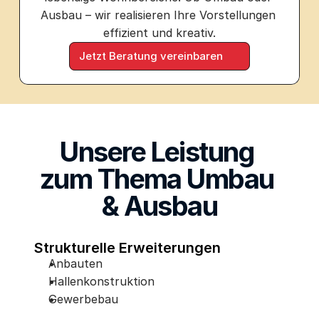
Referenzen
Ausbau – wir realisieren Ihre Vorstellungen 
effizient und kreativ.
Jetzt Beratung vereinbaren
RESOURCES
Blog
Careers
Unsere Leistung 
Docs
zum Thema Umbau 
& Ausbau
About
Strukturelle Erweiterungen
COMMUNITY
Anbauten
Join
Hallenkonstruktion
Gewerbebau
Events